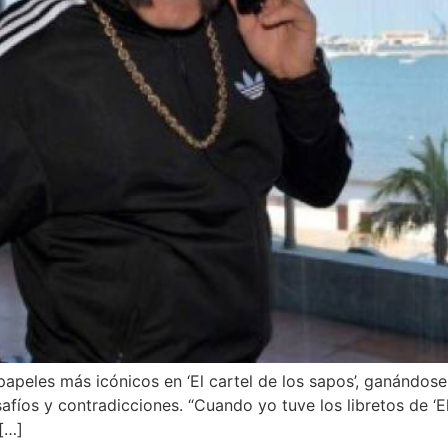
papeles más icónicos en ‘El cartel de los sapos’, ganándose
íos y contradicciones. “Cuando yo tuve los libretos de ‘El
[…]