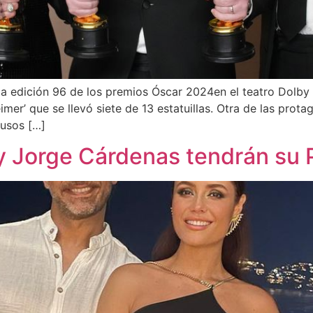
la edición 96 de los premios Óscar 2024en el teatro Dolby
mer’ que se llevó siete de 13 estatuillas. Otra de las prota
ausos […]
 Jorge Cárdenas tendrán su P